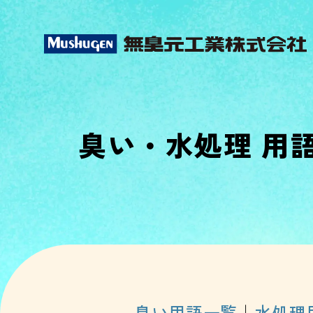
臭い・水処理 用
臭い用語一覧
｜
水処理