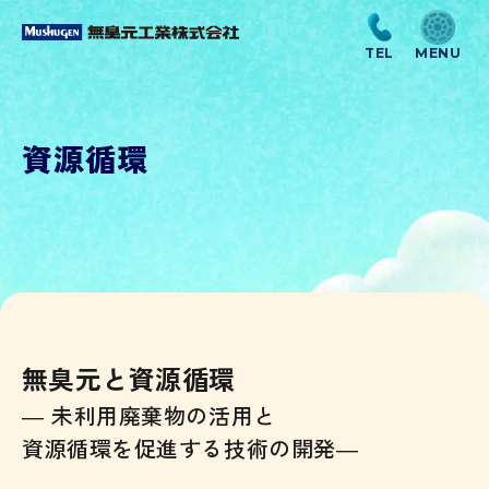
資源循環
無臭元と資源循環
― 未利用廃棄物の活用と
資源循環を促進する技術の開発―