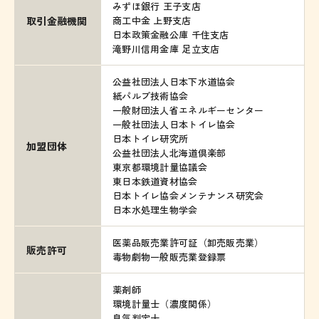
みずほ銀行 王子支店
取引金融機関
商工中金 上野支店
日本政策金融公庫 千住支店
滝野川信用金庫 足立支店
公益社団法人日本下水道協会
紙パルプ技術協会
一般財団法人省エネルギーセンター
一般社団法人日本トイレ協会
日本トイレ研究所
加盟団体
公益社団法人北海道倶楽部
東京都環境計量協議会
東日本鉄道資材協会
日本トイレ協会メンテナンス研究会
日本水処理生物学会
医薬品販売業許可証（卸売販売業）
販売許可
毒物劇物一般販売業登録票
薬剤師
環境計量士（濃度関係）
臭気判定士