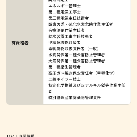
エネルギー管理士
第二種電気工事士
第三種電気主任技術者
酸素欠乏・硫化水素危険作業主任者
有機溶剤作業主任者
給水装置工事主任技術者
有資格者
甲種危険物取扱者
毒物劇物取扱責任者（一般）
水質関係第一種公害防止管理者
大気関係第一種公害防止管理者
第一種衛生管理者
高圧ガス製造保安責任者（甲種化学）
二級ボイラー技士
特定化学物質及び四アルキル鉛等作業主任
者
特別管理産業廃棄物管理責任
TOP
企業情報