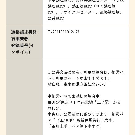
処理施設）、熱回収施設（ゴミ処理施
設）、リサイクルセンター、最終処理場、
公共施設
T-7011801012473
適格請求書発
行事業者
登録番号(イ
ンボイス)
※公共交通機関をご利用の場合は、都営バ
スご利用のルートがおすすめです。
所在地：東京都足立区江北2-8-6
◆都営バスでお越しの場合◆
●JR／東京メトロ南北線「王子駅」から
約15分。
中央口、公園前の12番のりばより、都営バ
ス「〈王40甲〉西新井駅前行」乗車。
「荒川土手」バス停下車すぐ。