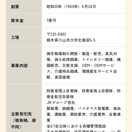
昭和35年（1960年）6月24日
創業
1億円
資本金
〒323-0803
工場
栃木県小山市大字北飯田5-5
微生物薬剤の開発・製造・販売、臭気対
策、排⽔処理関連、トイレタリー関連、機
事業内容
器販売、災害支援、OEM・ODMサービ
ス、介護用品関連、環境衛生サービス全
般、資源循環
防衛省陸上自衛隊、防衛省海上自衛隊、防
衛省航空自衛隊
JRグループ各社
製紙業、鉄鋼業、バイオマス発電業、食品
主要取引先
業、運輸業、澱粉業界、介護業界、自動車
（敬称略、順
業
全47自治体における各種管理施設
不同）
下水処理施設、汚泥再処理センター（し尿