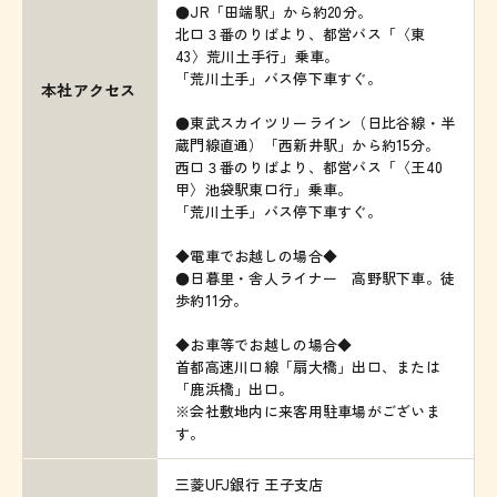
●JR「田端駅」から約20分。
北口３番のりばより、都営バス「〈東
43〉荒川土手行」乗車。
「荒川土手」バス停下車すぐ。
本社アクセス
●東武スカイツリーライン（日比谷線・半
蔵門線直通）「西新井駅」から約15分。
西口３番のりばより、都営バス「〈王40
甲〉池袋駅東口行」乗車。
「荒川土手」バス停下車すぐ。
◆電車でお越しの場合◆
●日暮里・舎人ライナー 高野駅下車。徒
歩約11分。
◆お車等でお越しの場合◆
首都高速川口線「扇大橋」出口、または
「鹿浜橋」出口。
※会社敷地内に来客用駐車場がございま
す。
三菱UFJ銀行 王子支店