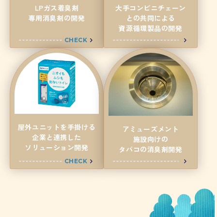
大手コンビニチェーン
LPガス着臭剤
との共同による
専用消臭剤の開発
資源循環製品の開発
CHECK
屋外ユニットを手掛ける
アミューズメント
企業と連携した
施設向けの
ソリューション開発
タバコの消臭剤開発
CHECK