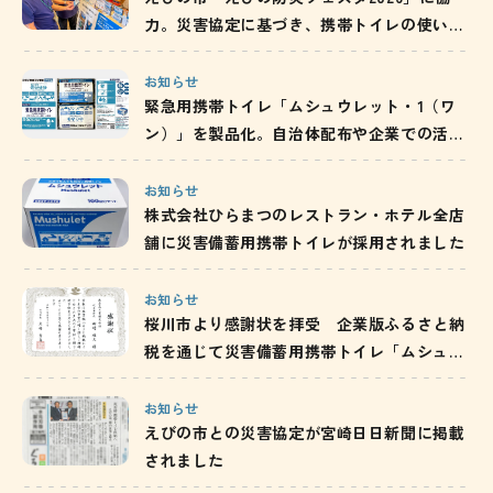
力。災害協定に基づき、携帯トイレの使い方
と備蓄の重要性を発信
お知らせ
緊急用携帯トイレ「ムシュウレット・1（ワ
ン）」を製品化。自治体配布や企業での活用
を通じ、防災備蓄の啓発を推進
お知らせ
株式会社ひらまつのレストラン・ホテル全店
舗に災害備蓄用携帯トイレが採用されました
お知らせ
桜川市より感謝状を拝受 企業版ふるさと納
税を通じて災害備蓄用携帯トイレ「ムシュウ
レット」を寄附／茨城県
お知らせ
えびの市との災害協定が宮崎日日新聞に掲載
されました