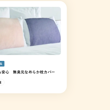
品
も安心 無臭元なめらか枕カバー
維