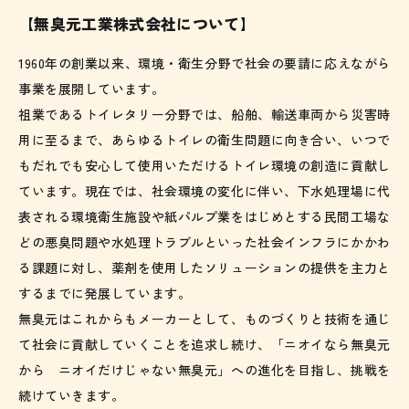
【無臭元工業株式会社について】
1960年の創業以来、環境・衛生分野で社会の要請に応えながら
事業を展開しています。
祖業であるトイレタリー分野では、船舶、輸送車両から災害時
用に至るまで、あらゆるトイレの衛生問題に向き合い、いつで
もだれでも安心して使用いただけるトイレ環境の創造に貢献し
ています。現在では、社会環境の変化に伴い、下水処理場に代
表される環境衛生施設や紙パルプ業をはじめとする民間工場な
どの悪臭問題や水処理トラブルといった社会インフラにかかわ
る課題に対し、薬剤を使用したソリューションの提供を主力と
するまでに発展しています。
無臭元はこれからもメーカーとして、ものづくりと技術を通じ
て社会に貢献していくことを追求し続け、「ニオイなら無臭元
から ニオイだけじゃない無臭元」への進化を目指し、挑戦を
続けていきます。