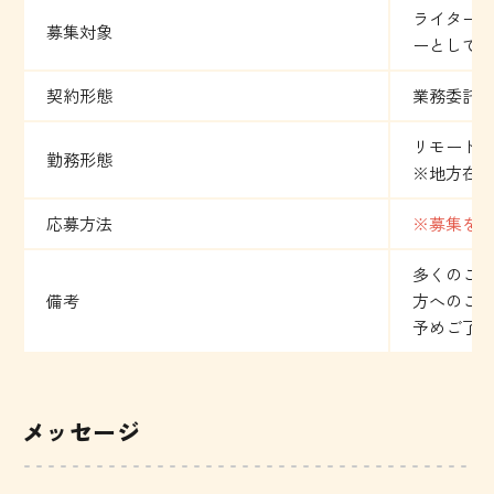
ライター
募集対象
ーとして
契約形態
業務委託
リモート
勤務形態
※地方在
応募方法
※募集を
多くのご
備考
方へのご
予めご了
メッセージ