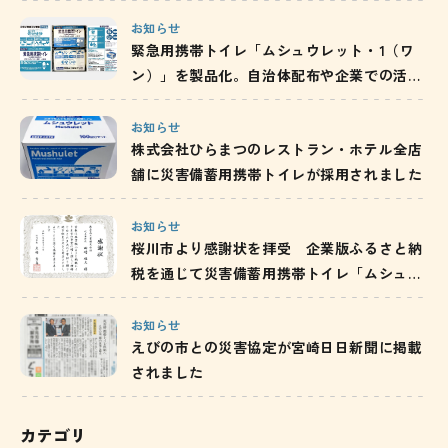
と備蓄の重要性を発信
お知らせ
緊急用携帯トイレ「ムシュウレット・1（ワ
ン）」を製品化。自治体配布や企業での活用
を通じ、防災備蓄の啓発を推進
お知らせ
株式会社ひらまつのレストラン・ホテル全店
舗に災害備蓄用携帯トイレが採用されました
お知らせ
桜川市より感謝状を拝受 企業版ふるさと納
税を通じて災害備蓄用携帯トイレ「ムシュウ
レット」を寄附／茨城県
お知らせ
えびの市との災害協定が宮崎日日新聞に掲載
されました
カテゴリ