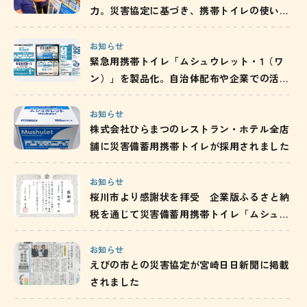
力。災害協定に基づき、携帯トイレの使い方
と備蓄の重要性を発信
お知らせ
緊急用携帯トイレ「ムシュウレット・1（ワ
ン）」を製品化。自治体配布や企業での活用
を通じ、防災備蓄の啓発を推進
お知らせ
株式会社ひらまつのレストラン・ホテル全店
舗に災害備蓄用携帯トイレが採用されました
お知らせ
桜川市より感謝状を拝受 企業版ふるさと納
税を通じて災害備蓄用携帯トイレ「ムシュウ
レット」を寄附／茨城県
お知らせ
えびの市との災害協定が宮崎日日新聞に掲載
されました