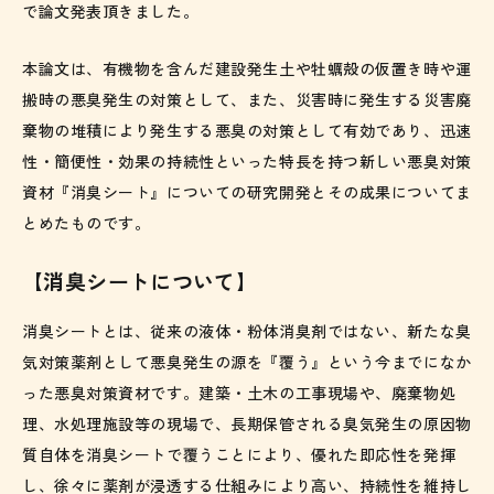
で論文発表頂きました。
本論文は、有機物を含んだ建設発生土や牡蠣殻の仮置き時や運
搬時の悪臭発生の対策として、また、災害時に発生する災害廃
棄物の堆積により発生する悪臭の対策として有効であり、迅速
性・簡便性・効果の持続性といった特長を持つ新しい悪臭対策
資材『消臭シート』についての研究開発とその成果についてま
とめたものです。
【消臭シートについて】
消臭シートとは、従来の液体・粉体消臭剤ではない、新たな臭
気対策薬剤として悪臭発生の源を『覆う』という今までになか
った悪臭対策資材です。建築・土木の工事現場や、廃棄物処
理、水処理施設等の現場で、長期保管される臭気発生の原因物
質自体を消臭シートで覆うことにより、優れた即応性を発揮
し、徐々に薬剤が浸透する仕組みにより高い、持続性を維持し