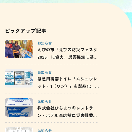
ピックアップ記事
お知らせ
えびの市「えびの防災フェスタ
2026」に協力。災害協定に基づ
き、携帯トイレの使い方と備蓄
の重要性を発信
お知らせ
緊急用携帯トイレ「ムシュウレ
ット・1（ワン）」を製品化。
自治体配布や企業での活用を通
じ、防災備蓄の啓発を推進
お知らせ
株式会社ひらまつのレストラ
ン・ホテル全店舗に災害備蓄用
携帯トイレが採用されました
お知らせ