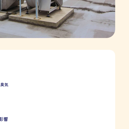
る臭気
影響