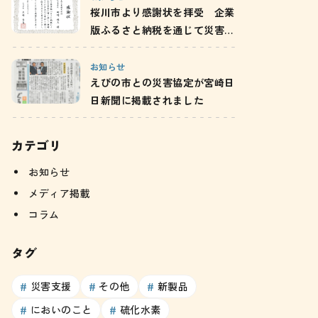
桜川市より感謝状を拝受 企業
版ふるさと納税を通じて災害備
蓄用携帯トイレ「ムシュウレッ
ト」を寄附／茨城県
お知らせ
えびの市との災害協定が宮崎日
日新聞に掲載されました
カテゴリ
お知らせ
メディア掲載
コラム
タグ
災害支援
その他
新製品
においのこと
硫化水素