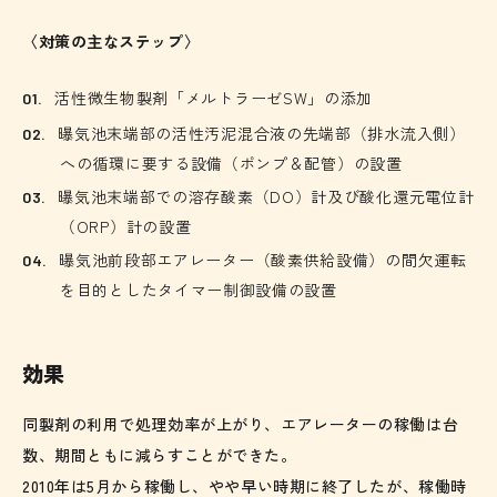
〈対策の主なステップ〉
活性微生物製剤「メルトラーゼSW」の添加
曝気池末端部の活性汚泥混合液の先端部（排水流入側）
への循環に要する設備（ポンプ＆配管）の設置
曝気池末端部での溶存酸素（DO）計及び酸化還元電位計
（ORP）計の設置
曝気池前段部エアレーター（酸素供給設備）の間欠運転
を目的としたタイマー制御設備の設置
効果
同製剤の利用で処理効率が上がり、エアレーターの稼働は台
数、期間ともに減らすことができた。
2010年は5月から稼働し、やや早い時期に終了したが、
稼働時