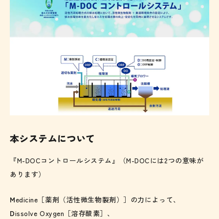
本システムについて
『M-DOCコントロールシステム』（M-DOCには2つの意味が
あります）
M
edicine
［薬剤（活性微生物製剤）］の力によって、
D
issolve Oxygen
［溶存酸素］、