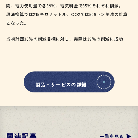
間、電力使用量で各39％、電気料金で35％
それぞれ削減。
原油換算では215キロリットル、CO2では509トン
削減の計算
となった。
当初計画30％の削減目標に対し、実際は39％の削減に成功
製品・サービスの詳細
製品・サービスの詳細
関連記事
一覧を見る