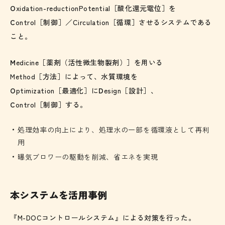
O
xidation-reductionPotential
［酸化還元電位］を
C
ontrol
［制御］／
Circulation
［循環］させるシステムである
こと。
M
edicine
［薬剤（活性微生物製剤）］を用いる
Method
［方法］によって、水質環境を
O
ptimization
［最適化］に
D
esign
［設計］、
C
ontrol
［制御］する。
処理効率の向上により、処理水の一部を循環液として再利
用
曝気ブロワーの駆動を削減、省エネを実現
本システムを活用事例
『M-DOCコントロールシステム』による対策を行った。