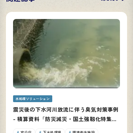
水処理ソリューション
震災後の下水河川放流に伴う臭気対策事例
- 積算資料「防災減災・国土強靱化特集」
に掲載
官公庁
下水処理場
環境衛生施設