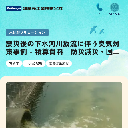
水処理ソリューション
震災後の下水河川放流に伴う臭気対
策事例 - 積算資料「防災減災・国土
強靱化特集」に掲載
官公庁
下水処理場
環境衛生施設