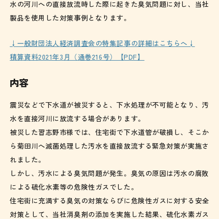
水の河川への直接放流時した際に起きた臭気問題に対し、当社
製品を使用した対策事例となります。
↓一般財団法人経済調査会の特集記事の詳細はこちらへ↓
積算資料2021年3月（通巻216号）【PDF】
内容
震災などで下水道が被災すると、下水処理が不可能となり、汚
水を直接河川に放流する場合があります。
被災した習志野市様では、住宅街で下水道管が破損し、そこか
ら菊田川へ滅菌処理した汚水を直接放流する緊急対策が実施さ
れました。
しかし、汚水による臭気問題が発生。臭気の原因は汚水の腐敗
による硫化水素等の危険性ガスでした。
住宅街に充満する臭気の対策ならびに危険性ガスに対する安全
対策として、当社消臭剤の添加を実施した結果、硫化水素ガス