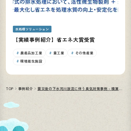
水処理ソリューション
【実績事例紹介】省エネ大賞受賞
農産品加工業
重工業
その他産業
環境衛生施設
TOP
事例紹介
震災後の下水河川放流に伴う臭気対策事例 - 積算資料「防災減災・国土強靱化特集」に掲載