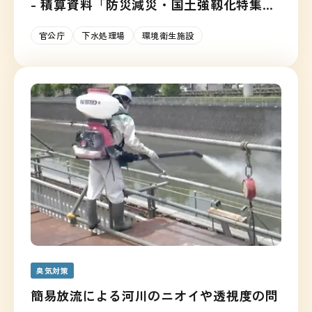
- 積算資料「防災減災・国土強靱化特集」
に掲載
官公庁
下水処理場
環境衛生施設
臭気対策
簡易放流による河川のニオイや透視度の問