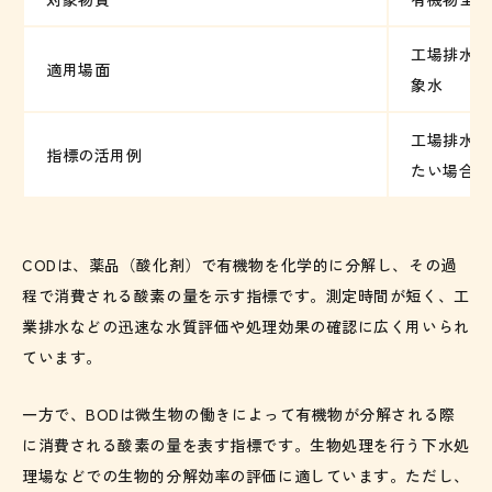
工場排水、
適用場面
象水
工場排水な
指標の活用例
たい場合に
CODは、薬品（酸化剤）で有機物を化学的に分解し、その過
程で消費される酸素の量を示す指標です。測定時間が短く、工
業排水などの迅速な水質評価や処理効果の確認に広く用いられ
ています。
一方で、BODは微生物の働きによって有機物が分解される際
に消費される酸素の量を表す指標です。生物処理を行う下水処
理場などでの生物的分解効率の評価に適しています。ただし、