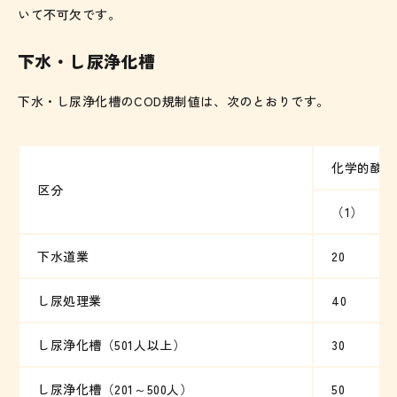
いて不可欠です。
下水・し尿浄化槽
下水・し尿浄化槽のCOD規制値は、次のとおりです。
化学的酸素
区分
（1）
下水道業
20
し尿処理業
40
し尿浄化槽（501人以上）
30
し尿浄化槽（201～500人）
50