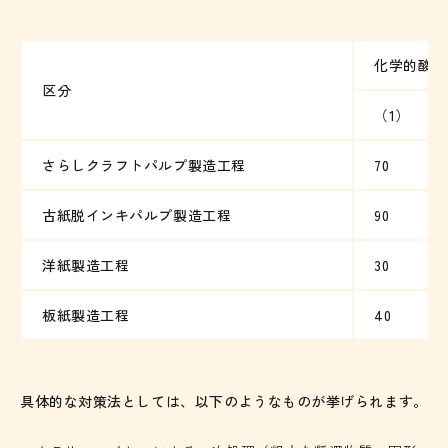
化学的酸素
区分
（1）
さらしクラフトパルプ製造工程
70
古紙脱インキパルプ製造工程
90
洋紙製造工程
30
板紙製造工程
40
具体的な対策法としては、以下のようなものが挙げられます。