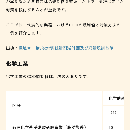
が異なるため各自治体の規制値を確認した上で、業種に応じた
対策を検討することが重要です。
ここでは、代表的な業種におけるCODの規制値と対策方法の
一例を紹介します。
出典：
環境省｜第9次水質総量削減計画及び総量規制基準
化学工業
化学工業のCOD規制値は、次のとおりです。
化学的酸素
区分
（1）
石油化学系基礎製品製造業（脂肪族系）
60