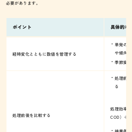
必要があります。
ポイント
具体的な
単発の測
や傾向を
経時変化とともに数値を管理する
季節変動
処理前後
る
処理効率（
処理前後を比較する
COD）÷処
操業条件