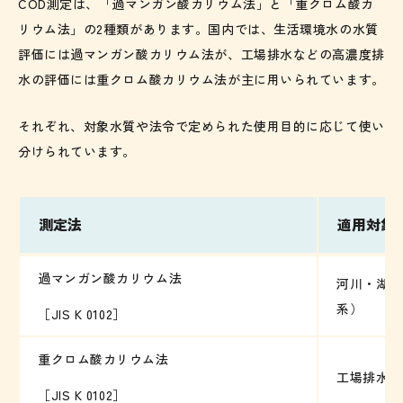
COD測定は、「過マンガン酸カリウム法」と「重クロム酸カ
リウム法」の2種類があります。国内では、生活環境水の水質
評価には過マンガン酸カリウム法が、工場排水などの高濃度排
水の評価には重クロム酸カリウム法が主に用いられています。
それぞれ、対象水質や法令で定められた使用目的に応じて使い
分けられています。
測定法
適用対象
過マンガン酸カリウム法
河川・湖沼
系）
［JIS K 0102］
重クロム酸カリウム法
工場排水な
［JIS K 0102］