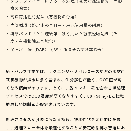
クラリファイヤーによる一次処理（粗大な懸濁物質・固形
物の除去）
高負荷活性汚泥法（有機物の分解）
内部循環（処理水の再利用・用水使用量の削減）
硫酸バンドまたは硫酸第一鉄を用いた凝集沈殿処理（色
度・有機物除去の強化）
過圧浮上法（DAF）（SS・油脂分の高効率除去）
紙・パルプ工業では、リグニンやヘミセルロースなどの木材由
来有機物が排水に多く含まれ、生分解性が低く、COD値が高
くなる傾向があります。とくに、脱インキ工程を含む古紙処理
プロセスではCOD濃度が高くなりやすく、80〜90mg/Lと比較
的厳しい規制値が設定されています。
処理プロセスが多岐にわたるため、排水性状を定期的に把握
し、処理フロー全体を最適化することが安定的な排水管理にお