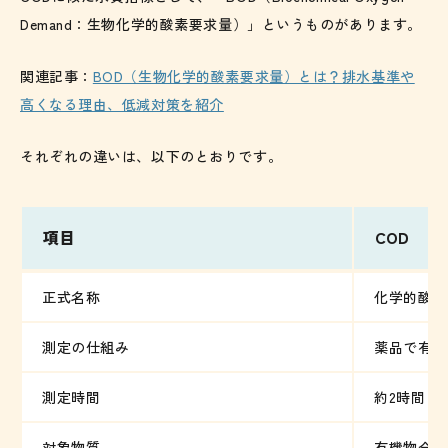
Demand：生物化学的酸素要求量）」というものがあります。
関連記事：
BOD（生物化学的酸素要求量）とは？排水基準や
高くなる理由、低減対策を紹介
それぞれの違いは、以下のとおりです。
項目
COD
正式名称
化学的酸素
測定の仕組み
薬品で有機
測定時間
約2時間
対象物質
有機物全般