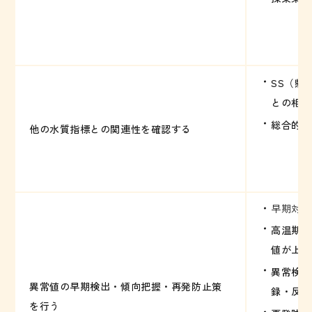
SS（懸
との相関
総合的な
他の水質指標との関連性を確認する
早期対応
高温期・
値が上昇
異常検出
異常値の早期検出・傾向把握・再発防止策
録・反映
を行う