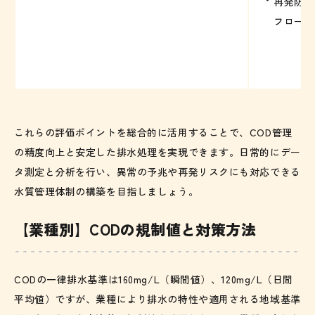
再発防止
フローの
これらの評価ポイントを総合的に活用することで、COD管理
の精度向上と安定した排水処理を実現できます。日常的にデー
タ測定と分析を行い、異常の予兆や再発リスクにも対応できる
水質管理体制の構築を目指しましょう。
【業種別】CODの規制値と対策方法
CODの一律排水基準は160mg/L（瞬間値）、120mg/L（日間
平均値）ですが、業種により排水の特性や適用される地域基準