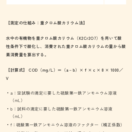
【測定の仕組み：重クロム酸カリウム法】
水中の有機物を重クロム酸カリウム（K2Cr2O7）を用いて酸
性条件下で酸化し、消費された重クロム酸カリウムの量から酸
素消費量を算出する。
【計算式】 COD（mg/L）＝（a－b）× f × c × 8 × 1000／
V
a：空試験の滴定に要した硫酸第一鉄アンモニウム溶液
（mL）
b：試料の滴定に要した硫酸第一鉄アンモニウム溶液
（mL）
f：硫酸第一鉄アンモニウム溶液のファクター（補正係数）