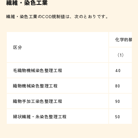
繊維・染色工業
繊維・染色工業のCOD規制値は、次のとおりです。
化学的酸素
区分
（1）
毛織物機械染色整理工程
40
織物機械染色整理工程
80
織物手加工染色整理工程
90
綿状繊維・糸染色整理工程
50