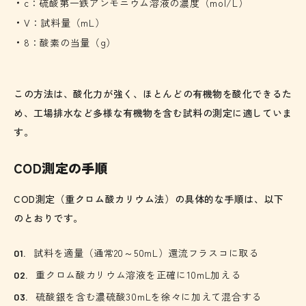
c：硫酸第一鉄アンモニウム溶液の濃度（mol/L）
V：試料量（mL）
8：酸素の当量（g）
この方法は、酸化力が強く、ほとんどの有機物を酸化できるた
め、工場排水など多様な有機物を含む試料の測定に適していま
す。
COD測定の手順
COD測定（重クロム酸カリウム法）の具体的な手順は、以下
のとおりです。
試料を適量（通常20～50mL）還流フラスコに取る
重クロム酸カリウム溶液を正確に10mL加える
硫酸銀を含む濃硫酸30mLを徐々に加えて混合する