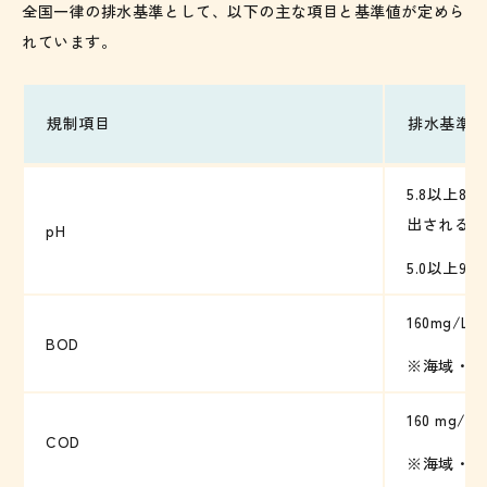
全国一律の排水基準として、以下の主な項目と基準値が定めら
れています。
規制項目
排水基準値
5.8以上
出されるも
pH
5.0以上9
160mg/L
BOD
※海域・湖
160 mg/
COD
※海域・湖