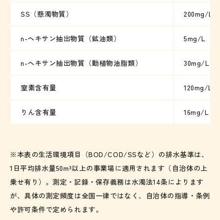
SS（懸濁物質）
200mg/L
n-ヘキサン抽出物質（鉱油類）
5mg/L
n-ヘキサン抽出物質（動植物油脂類）
30mg/L
窒素含有量
120mg/L
りん含有量
16mg/L（
※本表の生活環境項目（BOD/COD/SSなど）の排水基準は、
1日平均排水量50m³以上の事業場に適用されます（自治体の上
乗せ有り）。測定・記録・保存義務は水濁法14条によります
が、具体の測定頻度は全国一律ではなく、自治体の指導・条例
や許可条件で定められます。