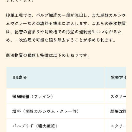
抄紙工程では、パルプ繊維の一部が流出し、また炭酸カルシウ
ムやクレーなどの填料も排水に混入します。これらの懸濁物質
は、配管の詰まりや沈殿槽での汚泥の過剰発生につながるた
め、一次処理で可能な限り除去することが求められます。
懸濁物質の種類と特徴は以下のとおりです。
SS成分
除去方法
微細繊維（ファイン）
スクリーン
填料（炭酸カルシウム・クレー等）
凝集沈殿・
パルプくず（粗大繊維）
スクリーン