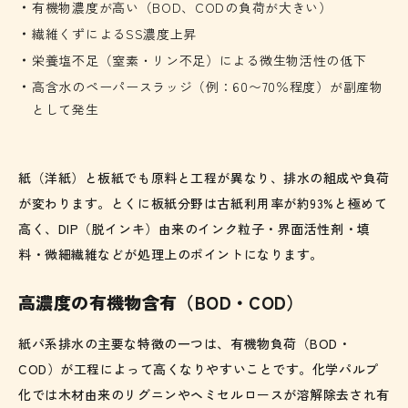
有機物濃度が高い（BOD、CODの負荷が大きい）
繊維くずによるSS濃度上昇
栄養塩不足（窒素・リン不足）による微生物活性の低下
高含水のペーパースラッジ（例：60〜70％程度）が副産物
として発生
紙（洋紙）と板紙でも原料と工程が異なり、排水の組成や負荷
が変わります。とくに板紙分野は古紙利用率が約93%と極めて
高く、DIP（脱インキ）由来のインク粒子・界面活性剤・填
料・微細繊維などが処理上のポイントになります。
高濃度の有機物含有（BOD・COD）
紙パ系排水の主要な特徴の一つは、有機物負荷（BOD・
COD）が工程によって高くなりやすいことです。化学パルプ
化では木材由来のリグニンやヘミセルロースが溶解除去され有