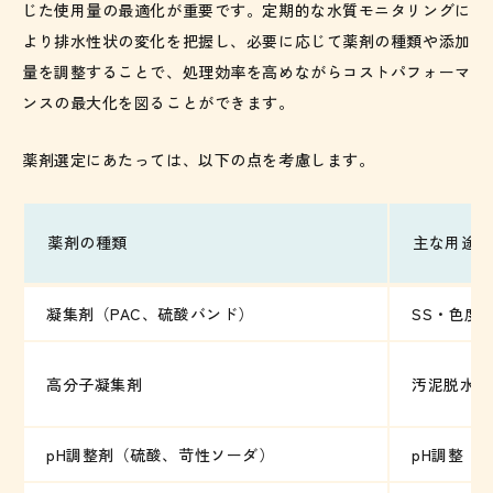
じた使用量の最適化が重要です。定期的な水質モニタリングに
より排水性状の変化を把握し、必要に応じて薬剤の種類や添加
量を調整することで、処理効率を高めながらコストパフォーマ
ンスの最大化を図ることができます。
薬剤選定にあたっては、以下の点を考慮します。
薬剤の種類
主な用途
凝集剤（PAC、硫酸バンド）
SS・色度
高分子凝集剤
汚泥脱水、
pH調整剤（硫酸、苛性ソーダ）
pH調整