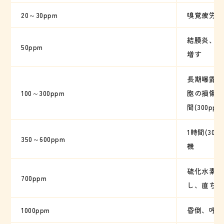
20～30ppm
嗅覚疲労、
結膜炎、目
50ppm
増す
長期曝露に
100～300ppm
胞の損傷が起
間(300p
1時間(300
350～600ppm
機
硫化水素が
700ppm
し、直ちに
1000ppm
昏倒、呼吸