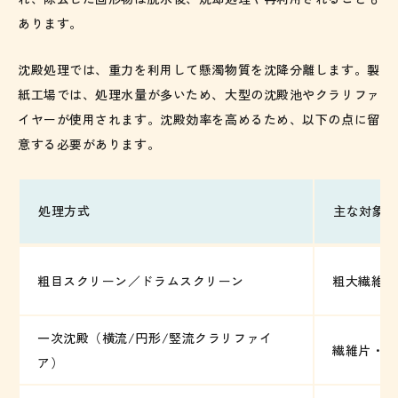
あります。
沈殿処理では、重力を利用して懸濁物質を沈降分離します。製
紙工場では、処理水量が多いため、大型の沈殿池やクラリファ
イヤーが使用されます。沈殿効率を高めるため、以下の点に留
意する必要があります。
処理方式
主な対象
粗目スクリーン／ドラムスクリーン
粗大繊維・
一次沈殿（横流/円形/竪流クラリファイ
繊維片・フ
ア）