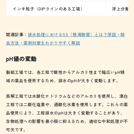
インキ粒子（DIPラインのある工場）
浮上分離・
関連記事：
排水処理におけるSS（懸濁物質）とは？原因・除
去方法・薬剤対策をわかりやすく解説
pH値の変動
製紙工場では、各工程で酸性からアルカリ性まで幅広いpH領
域の薬品を使用するため、排水のpHが大きく変動します。
蒸解工程では水酸化ナトリウムなどのアルカリを使用し、漂白
工程では二酸化塩素や、過酸化水素を使用します。これらの薬
品使用により、工程排水のpHは大きく変動することがあり、
生物処理への影響を最小限に抑えるため、適切な中和処理が不
可欠です。