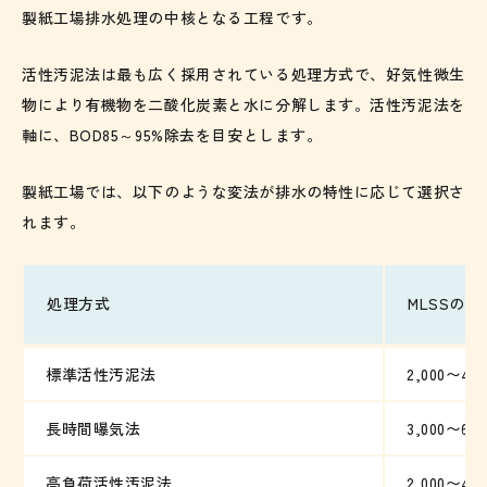
製紙工場排水処理の中核となる工程です。
活性汚泥法は最も広く採用されている処理方式で、好気性微生
物により有機物を二酸化炭素と水に分解します。活性汚泥法を
軸に、BOD85～95%除去を目安とします。
製紙工場では、以下のような変法が排水の特性に応じて選択さ
れます。
処理方式
MLSSの目安
標準活性汚泥法
2,000〜4,0
長時間曝気法
3,000〜6,0
高負荷活性汚泥法
2,000〜4,0