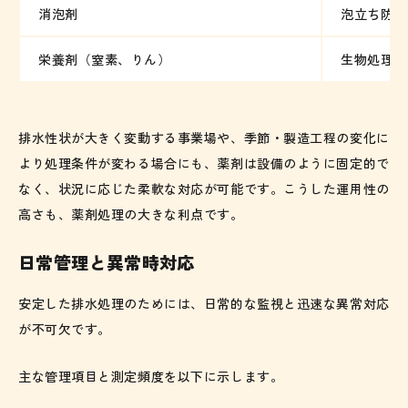
消泡剤
泡立ち防止
栄養剤（窒素、りん）
生物処理の
排水性状が大きく変動する事業場や、季節・製造工程の変化に
より処理条件が変わる場合にも、薬剤は設備のように固定的で
なく、状況に応じた柔軟な対応が可能です。こうした運用性の
高さも、薬剤処理の大きな利点です。
日常管理と異常時対応
安定した排水処理のためには、日常的な監視と迅速な異常対応
が不可欠です。
主な管理項目と測定頻度を以下に示します。