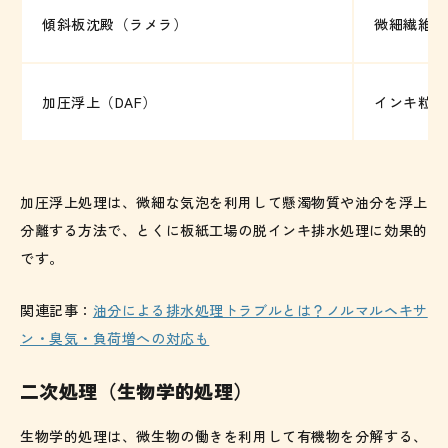
傾斜板沈殿（ラメラ）
微細繊維・
加圧浮上（DAF）
インキ粒子
加圧浮上処理は、微細な気泡を利用して懸濁物質や油分を浮上
分離する方法で、とくに板紙工場の脱インキ排水処理に効果的
です。
関連記事：
油分による排水処理トラブルとは？ノルマルヘキサ
ン・臭気・負荷増への対応も
二次処理（生物学的処理）
生物学的処理は、微生物の働きを利用して有機物を分解する、