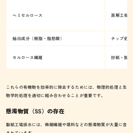
ヘミセルロース
蒸解工程（
抽出成分（樹脂・脂肪酸）
チップ処理
セルロース繊維
抄紙・脱水
これらの有機物を効率的に除去するためには、物理的処理と生
物学的処理を適切に組み合わせることが重要です。
懸濁物質（SS）の存在
製紙工場排水には、微細繊維や填料などの懸濁物質が大量に含
まれています。