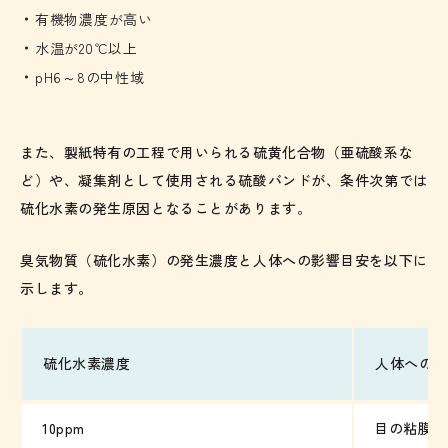
有機物濃度が高い
水温が20℃以上
pH6～8の中性域
また、製紙特有の工程で用いられる硫黄化合物（亜硫酸系な
ど）や、凝集剤として使用される硫酸バンドが、条件次第では
硫化水素の発生原因となることがあります。
臭気物質（硫化水素）の発生濃度と人体への影響目安を以下に
示します。
硫化水素濃度
人体への影
10ppm
目の粘膜刺