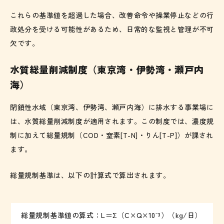
これらの基準値を超過した場合、改善命令や操業停止などの行
政処分を受ける可能性があるため、日常的な監視と管理が不可
欠です。
水質総量削減制度（東京湾・伊勢湾・瀬戸内
海）
閉鎖性水域（東京湾、伊勢湾、瀬戸内海）に排水する事業場に
は、水質総量削減制度が適用されます。この制度では、濃度規
制に加えて総量規制（COD・窒素[T-N]・りん[T-P]）が課され
ます。
総量規制基準は、以下の計算式で算出されます。
総量規制基準値の算式：L＝Σ（C×Q×10⁻³）（kg/日）