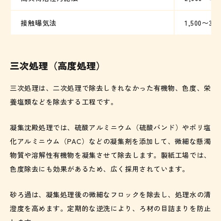
接触曝気法
1,500〜
三次処理（高度処理）
三次処理は、二次処理で除去しきれなかった有機物、色度、栄
養塩類などを除去する工程です。
凝集沈殿処理では、硫酸アルミニウム（硫酸バンド）やポリ塩
化アルミニウム（PAC）などの凝集剤を添加して、微細な懸濁
物質や溶解性有機物を凝集させて除去します。製紙工場では、
色度除去にも効果があるため、広く採用されています。
砂ろ過は、凝集処理後の微細なフロックを除去し、処理水の清
澄度を高めます。定期的な逆洗により、ろ材の目詰まりを防止