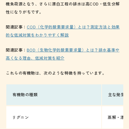
機負荷源となり、さらに漂白工程の排水は高COD・低生分解
性になりがちです。
関連記事：
COD（化学的酸素要求量）とは？測定方法と効果
的な低減対策をわかりやすく解説
関連記事：
BOD（生物化学的酸素要求量）とは？排水基準や
高くなる理由、低減対策を紹介
これらの有機物は、次のような特徴を持っています。
有機物の種類
主な発生工
リグニン
蒸解・漂白